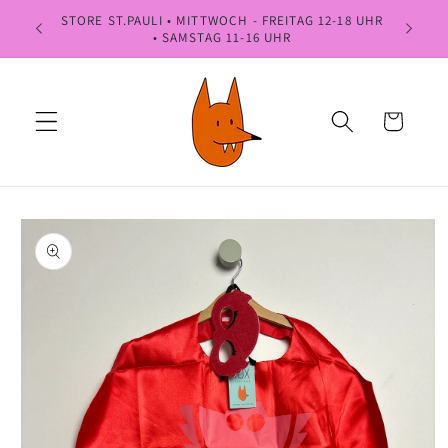
Direkt
STORE ST.PAULI • MITTWOCH - FREITAG 12-18 UHR
NÄCHSTES
zum
• SAMSTAG 11-16 UHR
Inhalt
Warenkorb
oduktinformationen
ringen