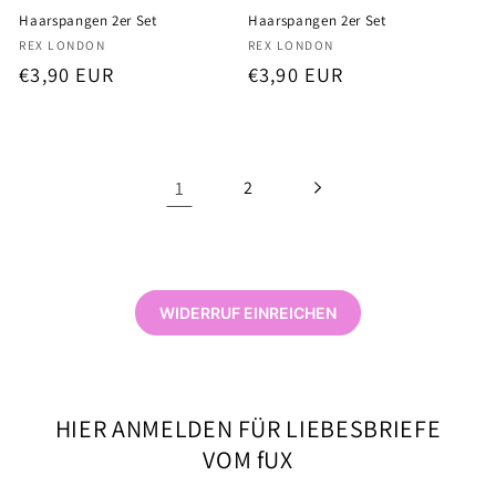
Haarspangen 2er Set
Haarspangen 2er Set
Anbieter:
Anbieter:
REX LONDON
REX LONDON
Normaler
€3,90 EUR
Normaler
€3,90 EUR
Preis
Preis
1
2
WIDERRUF EINREICHEN
HIER ANMELDEN FÜR LIEBESBRIEFE
VOM fUX