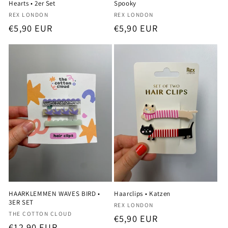
Hearts • 2er Set
Spooky
Anbieter:
Anbieter:
REX LONDON
REX LONDON
Normaler
€5,90 EUR
Normaler
€5,90 EUR
Preis
Preis
HAARKLEMMEN WAVES BIRD •
Haarclips • Katzen
3ER SET
Anbieter:
REX LONDON
Anbieter:
THE COTTON CLOUD
Normaler
€5,90 EUR
Normaler
€12,90 EUR