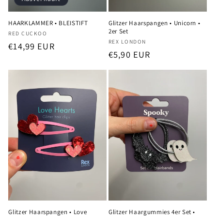
HAARKLAMMER • BLEISTIFT
Glitzer Haarspangen • Unicorn •
2er Set
Anbieter:
RED CUCKOO
Anbieter:
REX LONDON
Normaler
€14,99 EUR
Normaler
€5,90 EUR
Preis
Preis
Glitzer Haarspangen • Love
Glitzer Haargummies 4er Set •