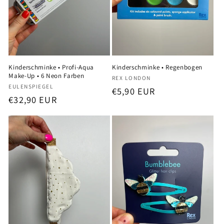
Kinderschminke • Profi-Aqua
Kinderschminke • Regenbogen
Make-Up • 6 Neon Farben
Anbieter:
REX LONDON
Anbieter:
EULENSPIEGEL
Normaler
€5,90 EUR
Normaler
€32,90 EUR
Preis
Preis