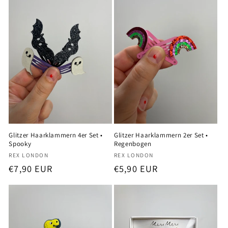
Glitzer Haarklammern 4er Set •
Glitzer Haarklammern 2er Set •
Spooky
Regenbogen
Anbieter:
Anbieter:
REX LONDON
REX LONDON
Normaler
€7,90 EUR
Normaler
€5,90 EUR
Preis
Preis