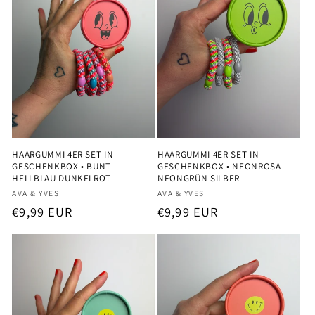
r
i
e
:
HAARGUMMI 4ER SET IN
HAARGUMMI 4ER SET IN
GESCHENKBOX • BUNT
GESCHENKBOX • NEONROSA
HELLBLAU DUNKELROT
NEONGRÜN SILBER
Anbieter:
Anbieter:
AVA & YVES
AVA & YVES
Normaler
€9,99 EUR
Normaler
€9,99 EUR
Preis
Preis