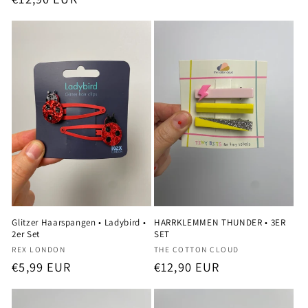
Preis
Preis
Glitzer Haarspangen • Ladybird •
HARRKLEMMEN THUNDER • 3ER
2er Set
SET
Anbieter:
Anbieter:
REX LONDON
THE COTTON CLOUD
Normaler
€5,99 EUR
Normaler
€12,90 EUR
Preis
Preis