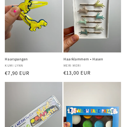
Haarklammern • Hasen
Haarspangen
Anbieter:
Anbieter:
MERI MERI
KUMI LYNN
Normaler
€13,00 EUR
Normaler
€7,90 EUR
Preis
Preis