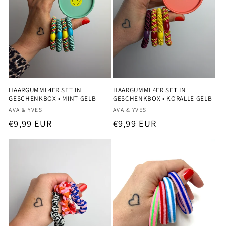
HAARGUMMI 4ER SET IN
HAARGUMMI 4ER SET IN
GESCHENKBOX • MINT GELB
GESCHENKBOX • KORALLE GELB
Anbieter:
Anbieter:
AVA & YVES
AVA & YVES
Normaler
€9,99 EUR
Normaler
€9,99 EUR
Preis
Preis