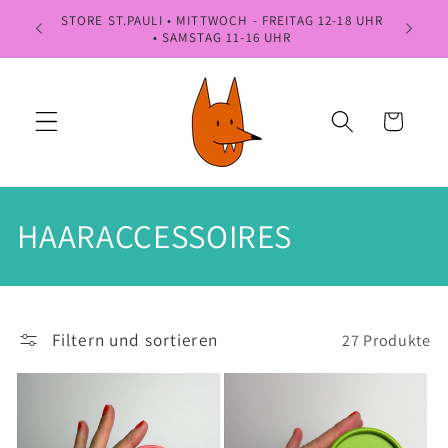
Direkt
STORE ST.PAULI • MITTWOCH - FREITAG 12-18 UHR
NÄCHSTES
zum
• SAMSTAG 11-16 UHR
Inhalt
Warenkorb
K
HAARACCESSOIRES
a
t
Filtern und sortieren
27 Produkte
e
g
o