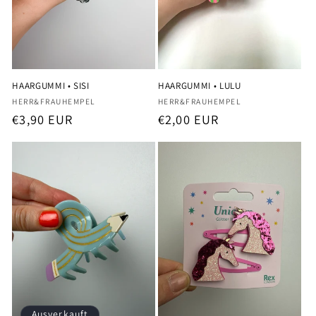
HAARGUMMI • SISI
HAARGUMMI • LULU
Anbieter:
Anbieter:
HERR&FRAUHEMPEL
HERR&FRAUHEMPEL
Normaler
€3,90 EUR
Normaler
€2,00 EUR
Preis
Preis
Ausverkauft