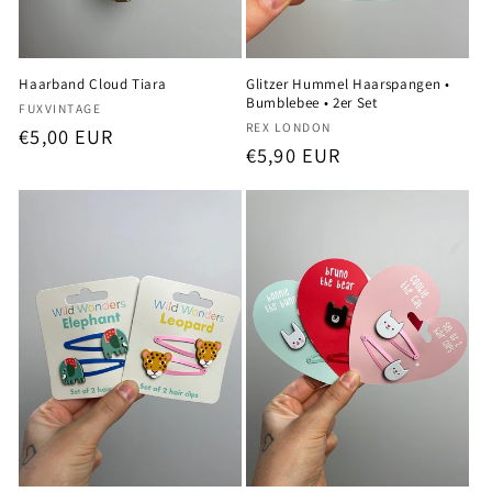
Haarband Cloud Tiara
Glitzer Hummel Haarspangen •
Bumblebee • 2er Set
Anbieter:
FUXVINTAGE
Anbieter:
REX LONDON
Normaler
€5,00 EUR
Normaler
€5,90 EUR
Preis
Preis