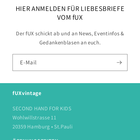
HIER ANMELDEN FÜR LIEBESBRIEFE
VOM fUX
Der fUX schickt ab und an News, Eventinfos &
Gedankenblasen an euch.
E-Mail
fUXvintage
SECOND HAND FOR KIDS
Wohlwillstrasse 11
20359 Hamburg • St.Pauli