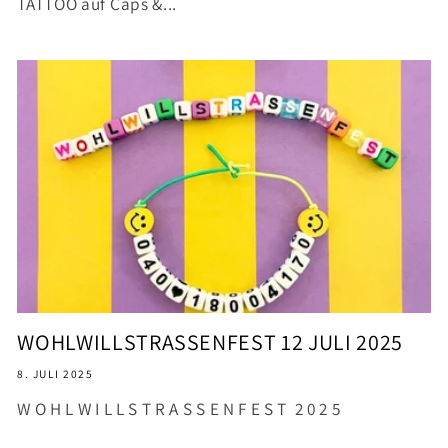
TATTOO auf Caps &...
WOHLWILLSTRASSENFEST 12 JULI 2025
8. JULI 2025
W O H L W I L L S T R A S S E N F E S T 2 0 2 5