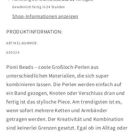
9x6MM
9x6MM
Gewöhnlich fertig in 24 Stunden
80
80
Shop-Informationen anzeigen
STÜCK
STÜCK
PRODUKTINFORMATION:
ARTIKELNUMMER
SKU:
600224
Ponii Beads – coole Großloch-Perlen aus
unterschiedlichen Materialien, die sich super
kombinieren lassen. Die Perlen werden einfach auf
ein Band gezogen, Knoten oder Verschluss dran und
fertig ist das stylische Piece. Am trendigsten ist es,
wenn sofort mehrere Ketten und Armbänder
getragen werden. Der Kreativität und Kombination
sind keinerlei Grenzen gesetzt. Egal ob im Alltag oder