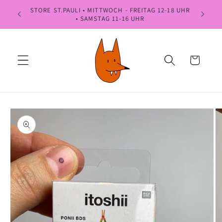
Direkt
STORE ST.PAULI • MITTWOCH - FREITAG 12-18 UHR
NÄCHSTES
zum
• SAMSTAG 11-16 UHR
Inhalt
Warenkorb
oduktinformationen
ringen