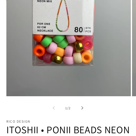
Medien
Me
1
2
in
in
von
1
/
2
Modal
Mo
öffnen
öf
RICO DESIGN
ITOSHII • PONII BEADS NEON