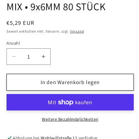
MIX • 9x6MM 80 STÜCK
Normaler
€5,29 EUR
Preis
Soweit enthalten Inkl. Steuern. zzgl.
Versand
Anzahl
Anzahl
Verringere
Erhöhe
die
die
Menge
Menge
für
In den Warenkorb legen
für
ITOSHII
ITOSHII
•
•
PONII
PONII
BEADS
BEADS
NEON
NEON
Weitere Bezahlmöglichkeiten
MIX
MIX
•
•
Abholung bei
Wohlwillstraße 11
verfügbar